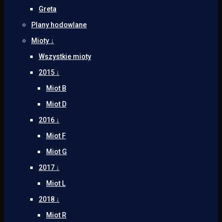
Greta
Plany hodowlane
Mioty ↓
Wszystkie mioty
2015 ↓
Miot B
Miot D
2016 ↓
Miot F
Miot G
2017 ↓
Miot L
2018 ↓
Miot R