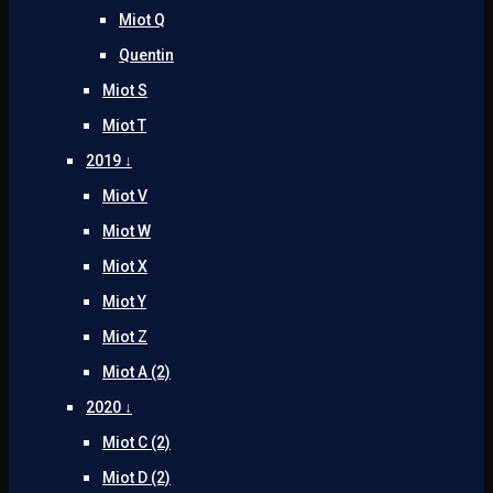
Miot Q
Quentin
Miot S
Miot T
2019 ↓
Miot V
Miot W
Miot X
Miot Y
Miot Z
Miot A (2)
2020 ↓
Miot C (2)
Miot D (2)