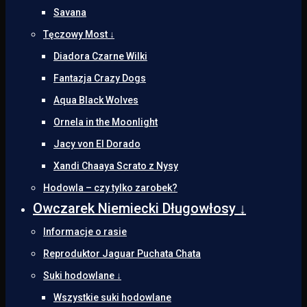
Savana
Tęczowy Most ↓
Diadora Czarne Wilki
Fantazja Crazy Dogs
Aqua Black Wolves
Ornela in the Moonlight
Jacy von El Dorado
Xandi Chaaya Scrato z Nysy
Hodowla – czy tylko zarobek?
Owczarek Niemiecki Długowłosy ↓
Informacje o rasie
Reproduktor Jaguar Puchata Chata
Suki hodowlane ↓
Wszystkie suki hodowlane