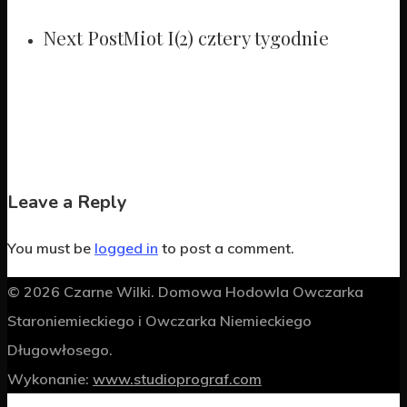
Next Post
Miot I(2) cztery tygodnie
Leave a Reply
You must be
logged in
to post a comment.
© 2026 Czarne Wilki. Domowa Hodowla Owczarka
Staroniemieckiego i Owczarka Niemieckiego
Długowłosego.
Wykonanie:
www.studioprograf.com