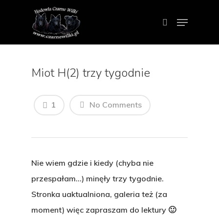
Miot H(2) trzy tygodnie
1
No Comments
Nacisnij ENTER aby szukać lub ESCAPE
aby zamknać
Nie wiem gdzie i kiedy (chyba nie
przespałam…) minęły trzy tygodnie.
Stronka uaktualniona, galeria też (za
moment) więc zapraszam do lektury 🙂