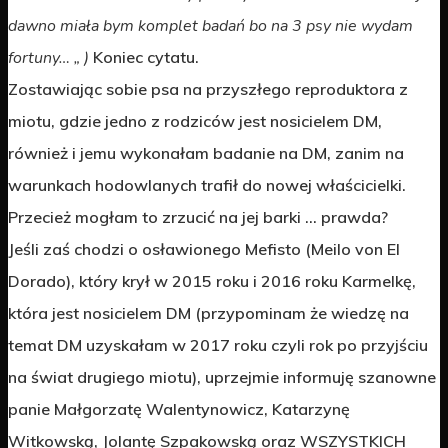
dawno miała bym komplet badań bo na 3 psy nie wydam
fortuny… „ )
Koniec cytatu.
Zostawiając sobie psa na przyszłego reproduktora z
miotu, gdzie jedno z rodziców jest nosicielem DM,
również i jemu wykonałam badanie na DM, zanim na
warunkach hodowlanych trafił do nowej właścicielki.
Przecież mogłam to zrzucić na jej barki … prawda?
Jeśli zaś chodzi o osławionego Mefisto (Meilo von El
Dorado), który krył w 2015 roku i 2016 roku Karmelkę,
która jest nosicielem DM (przypominam że wiedzę na
temat DM uzyskałam w 2017 roku czyli rok po przyjściu
na świat drugiego miotu), uprzejmie informuję szanowne
panie Małgorzatę Walentynowicz, Katarzynę
Witkowską, Jolantę Szpakowską oraz WSZYSTKICH