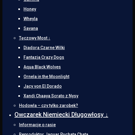
Honey
Wheyla
Savana
Tęczowy Most ↓
Diadora Czarne Wilki
Fantazja Crazy Dogs
Aqua Black Wolves
Ornela in the Moonlight
Jacy von El Dorado
Xandi Chaaya Scrato z Nysy
Hodowla – czy tylko zarobek?
Owczarek Niemiecki Długowłosy ↓
Informacje o rasie
Reproduktor Jaguar Puchata Chata