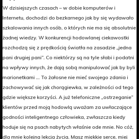
W dzisiejszych czasach – w dobie komputerów i
Internetu, dochodzi do bezkarnego jak by się wydawało
szkalowania innych osób, o których nie ma się absolutnie
żadnej wiedzy. W konkurencji hodowlanej ciekawostki
rozchodzą się z prędkością światła na zasadzie „jedna
pani drugiej pani”. Co niektórzy są na tyle słabi i podatni
na wpływy innych, że dają sobą manipulować jak by byli
marionetkami … To żałosne nie mieć swojego zdania i
zachowywać się jak chorągiewka, w zależności od tego
gdzie większe korzyści. A już telefoniczne „ostrzeganie”
klientów przed moją hodowlą uważam za uwłaczające
godności inteligentnego człowieka, zwłaszcza kiedy
hoduje się na psach nabytych właśnie ode mnie. No cóż,
dla mnie kolejna lekcja życia. Masz miękkie serce, miej