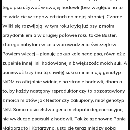
tego psa używać w swojej hodowli (bez względu na to
co widzicie w zapowiedziach na mojej stronie). Czarne
Wilki się rozwijają, w tym roku kryją już psy z moim
przydomkiem a w drugiej połowie roku także Buster,
którego nabyłam w celu wprowadzenia świeżej krwi.
Powiem więcej – planuję zakup kolejnego psa, również z
zupełnie innej linii hodowlanej niż większość moich suk. A
ponieważ trzy (na tą chwilę) suki u mnie mają genotyp
N/DM co oficjalnie widnieje na stronie hodowli, dbam o
to, by każdy następny reproduktor czy to pozostawiony
z moich miotów jak Nestor czy zakupiony, miał genotyp
N/N. Samo nosicielstwo genu mielopatii degeneracyjnej
nie wyklucza psa/suki z hodowli. Tak że szanowne Panie
Małgorzato i Katarzyno, ustalcie teraz między sobą