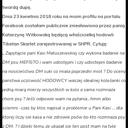
twardą dupę.
Dnia 23 kwietnia 2018 roku na moim profilu na portalu
Facebook zostałam publicznie zniesławiona przez panią
Katarzynę Witkowską będącą właścicielką hodowli
Tibetan Skarlet zarejestrowanej w SHPR. Cytuję:
„
Zapytajcie pani Kasi Matuszewskiej czy wykona badanie na
DM psu MEFISTO i wam udostępni i czy udostepni badanie
na nosicielstwo DM suki co miala poprzedni miot ? Do oceny
panstwa uczciwość HODOWCY waszej idealnej koleżanki co
jedną miarą mierzy wszystkich w kolo a sama rozmnaża
chore psy ? Jeśli odpowie wam na pytania…hmm albo
sciemni -czas by ktos napisal o problemie u Pani Kasi … dla
ktorej liczy sie kasa a nie zdrowie psów bo kto rozmnaza psy
z DM. ? I dzieki temu ze ukazał sie ten post mam na tyle