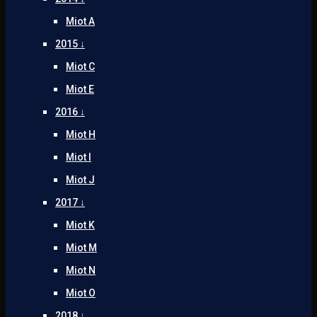
Miot A
2015 ↓
Miot C
Miot E
2016 ↓
Miot H
Miot I
Miot J
2017 ↓
Miot K
Miot M
Miot N
Miot O
2018 ↓