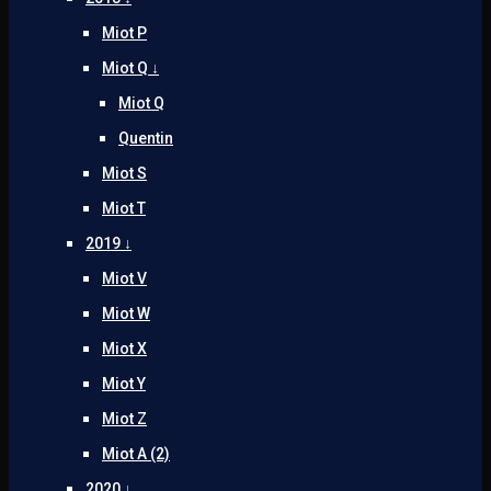
Miot P
Miot Q ↓
Miot Q
Quentin
Miot S
Miot T
2019 ↓
Miot V
Miot W
Miot X
Miot Y
Miot Z
Miot A (2)
2020 ↓