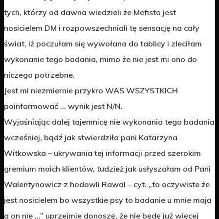
tych, którzy od dawna wiedzieli że Mefisto jest
nosicielem DM i rozpowszechniali tę sensację na cały
świat, iż poczułam się wywołana do tablicy i zleciłam
wykonanie tego badania, mimo że nie jest mi ono do
niczego potrzebne.
Jest mi niezmiernie przykro WAS WSZYSTKICH
poinformować … wynik jest N/N.
Wyjaśniając dalej tajemnicę nie wykonania tego badania
wcześniej, bądź jak stwierdziła pani Katarzyna
Witkowska – ukrywania tej informacji przed szerokim
gremium moich klientów, tudzież jak usłyszałam od Pani
Walentynowicz z hodowli Rawal – cyt. „to oczywiste że
jest nosicielem bo wszystkie psy to badanie u mnie mają
a on nie …” uprzejmie donoszę, że nie będę już więcej