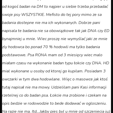
od kogoś badan na DM to najpier u siebie trzeba przebadać
swoje psy WSZYSTKIE. Mefisto do tej pory mimo ze sa
badania dostepne nie ma ich wykonanych. Dobrze pani
napisala te badania nie sa obowiązkowe tak jak DNA czy ED
bynajmniej u mnie. Wiec proszę nie wymyślać jaki ze mnie
zly hodowca bo ponad 70 % hodowli ma tylko badania
podstawowe. Psa RONA mam od 3 miesięcy wiec malo
miałam czasu na wykonanie badan typu łokcie czy DNA. HD
mial wykonane u osoby od ktorej go kupilam. Posiadam 3
owczarki w tym dwa hodowlane. Więc o masowce jak ktoś
tutaj napisał nie ma mowy. Udzielilam pani Kasi informacji
rzetelnej co do badan psa. Łokcie ma zrobione i czekam na
opis bedzie w rodowodzie to bede dodawać w ogloszeniu.
Na razie nie ma. Itd…Jakby pies byl u mnie od szczeniecia już