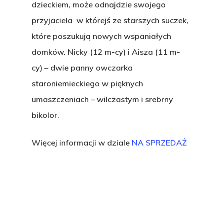
dzieckiem, może odnajdzie swojego
przyjaciela w którejś ze starszych suczek,
które poszukują nowych wspaniałych
domków. Nicky (12 m-cy) i Aisza (11 m-
cy) – dwie panny owczarka
staroniemieckiego w pięknych
Strona główna
umaszczeniach – wilczastym i srebrny
bikolor.
Nowinki
Na sprzedaż
Więcej informacji w dziale
NA SPRZEDAŻ
Czarne Wilki pomaga
Do adopcji ↓
Hodowla ↓