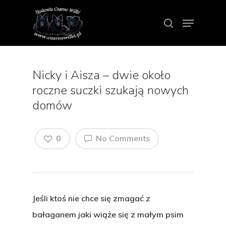
Nicky i Aisza – dwie około
roczne suczki szukają nowych
domów
0
No Comments
Nacisnij ENTER aby szukać lub ESCAPE
aby zamknać
Jeśli ktoś nie chce się zmagać z
bałaganem jaki wiąże się z małym psim