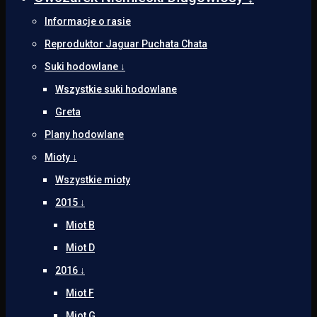
Informacje o rasie
Reproduktor Jaguar Puchata Chata
Suki hodowlane ↓
Wszystkie suki hodowlane
Greta
Plany hodowlane
Mioty ↓
Wszystkie mioty
2015 ↓
Miot B
Miot D
2016 ↓
Miot F
Miot G