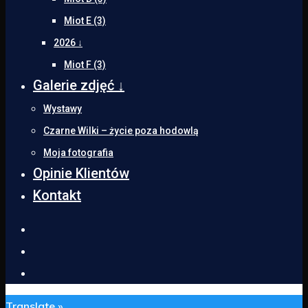
Miot E (3)
2026 ↓
Miot F (3)
Galerie zdjęć ↓
Wystawy
Czarne Wilki – życie poza hodowlą
Moja fotografia
Opinie Klientów
Kontakt
Translate »