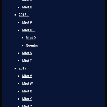
Miot O
2018 ↓
Miot P
Miot Q ↓
Miot Q
Quentin
Miot S
Miot T
2019 ↓
Miot V
Miot W
Miot X
Miot Y
Miot Z