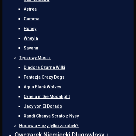
Astrea
Gamma
Honey
Wheyla
Savana
Tęczowy Most ↓
Diadora Czarne Wilki
Fantazja Crazy Dogs
Aqua Black Wolves
Ornela in the Moonlight
Jacy von El Dorado
Xandi Chaaya Scrato z Nysy
Hodowla – czy tylko zarobek?
Owczarek Niemiecki Długowłosy ↓