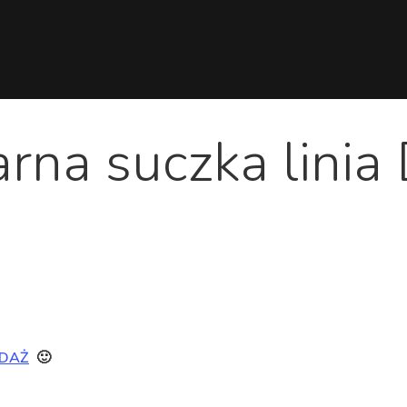
rna suczka lini
EDAŻ
🙂