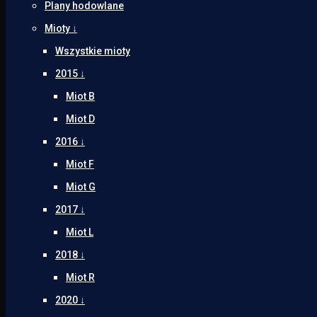
Plany hodowlane
Mioty ↓
Wszystkie mioty
2015 ↓
Miot B
Miot D
2016 ↓
Miot F
Miot G
2017 ↓
Miot L
2018 ↓
Miot R
2020 ↓