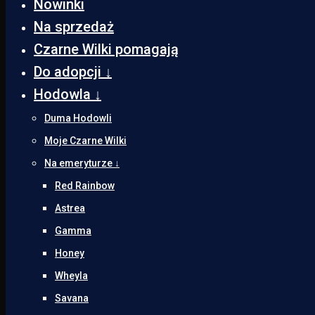
Nowinki
Na sprzedaż
Czarne Wilki pomagają
Do adopcji ↓
Hodowla ↓
Duma Hodowli
Moje Czarne Wilki
Na emeryturze ↓
Red Rainbow
Astrea
Gamma
Honey
Wheyla
Savana