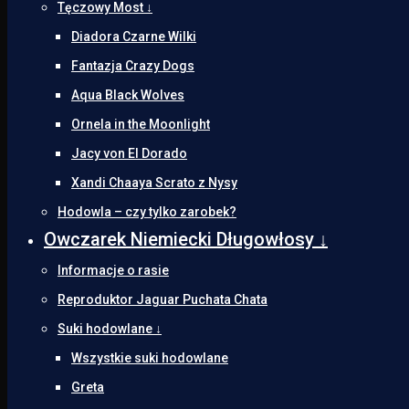
Tęczowy Most ↓
Diadora Czarne Wilki
Fantazja Crazy Dogs
Aqua Black Wolves
Ornela in the Moonlight
Jacy von El Dorado
Xandi Chaaya Scrato z Nysy
Hodowla – czy tylko zarobek?
Owczarek Niemiecki Długowłosy ↓
Informacje o rasie
Reproduktor Jaguar Puchata Chata
Suki hodowlane ↓
Wszystkie suki hodowlane
Greta