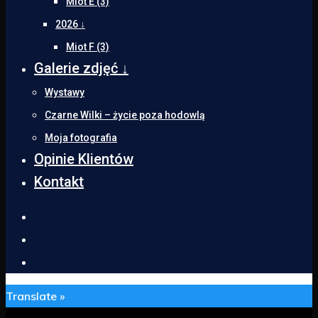
Miot E (3)
2026 ↓
Miot F (3)
Galerie zdjęć ↓
Wystawy
Czarne Wilki – życie poza hodowlą
Moja fotografia
Opinie Klientów
Kontakt
Translate »