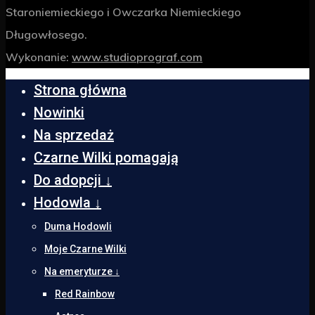
Staroniemieckiego i Owczarka Niemieckiego
Długowłosego.
Wykonanie:
www.studioprograf.com
Strona główna
Nowinki
Na sprzedaż
Czarne Wilki pomagają
Do adopcji ↓
Hodowla ↓
Duma Hodowli
Moje Czarne Wilki
Na emeryturze ↓
Red Rainbow