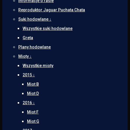
Informacje o rasie
Reproduktor Jaguar Puchata Chata
Suki hodowlane ↓
Wszystkie suki hodowlane
Greta
Plany hodowlane
Mioty ↓
Wszystkie mioty
2015 ↓
Miot B
Miot D
2016 ↓
Miot F
Miot G