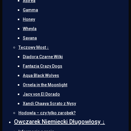
Astrea
Gamma
Honey
Wheyla
Savana
Tęczowy Most ↓
Diadora Czarne Wilki
Fantazja Crazy Dogs
Aqua Black Wolves
Ornela in the Moonlight
Jacy von El Dorado
Xandi Chaaya Scrato z Nysy
Hodowla – czy tylko zarobek?
Owczarek Niemiecki Długowłosy ↓