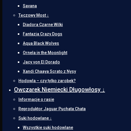
Savana
Tęczowy Most ↓
Diadora Czarne Wilki
Fantazja Crazy Dogs
Aqua Black Wolves
Ornela in the Moonlight
Jacy von El Dorado
Xandi Chaaya Scrato z Nysy
Hodowla – czy tylko zarobek?
Owczarek Niemiecki Długowłosy ↓
Informacje o rasie
Reproduktor Jaguar Puchata Chata
Suki hodowlane ↓
Wszystkie suki hodowlane