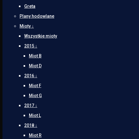
Greta
Plany hodowlane
Mioty ↓
Wszystkie mioty
2015 ↓
Miot B
Miot D
2016 ↓
Miot F
Miot G
2017 ↓
Miot L
2018 ↓
Miot R