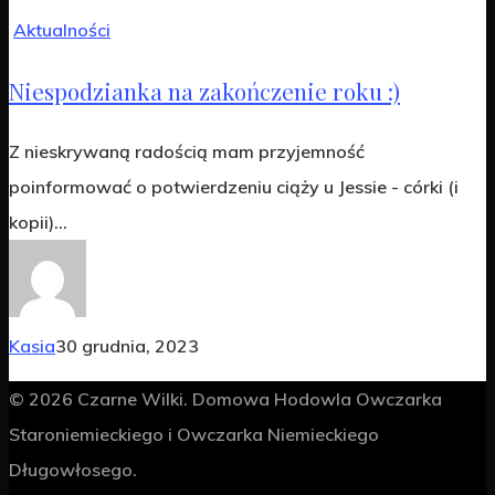
Aktualności
Niespodzianka na zakończenie roku :)
Z nieskrywaną radością mam przyjemność
poinformować o potwierdzeniu ciąży u Jessie - córki (i
kopii)…
Kasia
30 grudnia, 2023
© 2026 Czarne Wilki. Domowa Hodowla Owczarka
Staroniemieckiego i Owczarka Niemieckiego
Długowłosego.