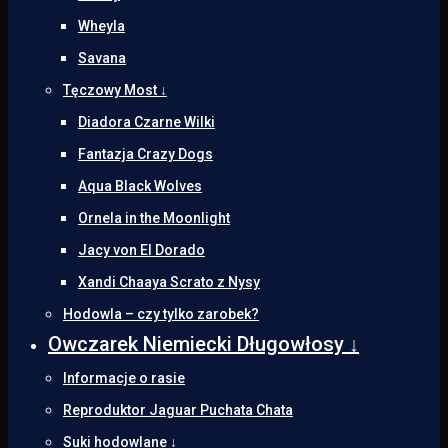
Wheyla
Savana
Tęczowy Most ↓
Diadora Czarne Wilki
Fantazja Crazy Dogs
Aqua Black Wolves
Ornela in the Moonlight
Jacy von El Dorado
Xandi Chaaya Scrato z Nysy
Hodowla – czy tylko zarobek?
Owczarek Niemiecki Długowłosy ↓
Informacje o rasie
Reproduktor Jaguar Puchata Chata
Suki hodowlane ↓