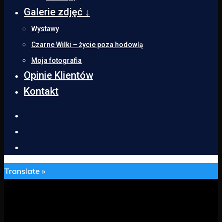
Galerie zdjęć ↓
Wystawy
Czarne Wilki – życie poza hodowlą
Moja fotografia
Opinie Klientów
Kontakt
Translate »