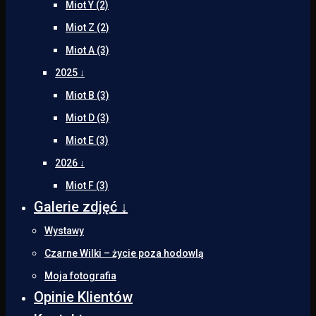
Miot Y (2)
Miot Z (2)
Miot A (3)
2025 ↓
Miot B (3)
Miot D (3)
Miot E (3)
2026 ↓
Miot F (3)
Galerie zdjęć ↓
Wystawy
Czarne Wilki – życie poza hodowlą
Moja fotografia
Opinie Klientów