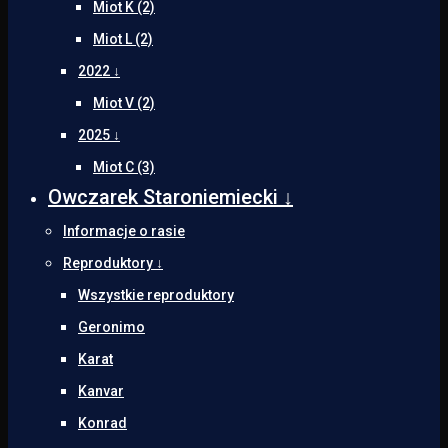
Miot K (2)
Miot L (2)
2022 ↓
Miot V (2)
2025 ↓
Miot C (3)
Owczarek Staroniemiecki ↓
Informacje o rasie
Reproduktory ↓
Wszystkie reproduktory
Geronimo
Karat
Kanvar
Konrad