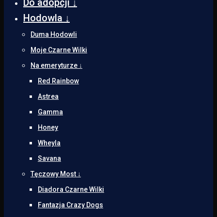
Do adopcji ↓
Hodowla ↓
Duma Hodowli
Moje Czarne Wilki
Na emeryturze ↓
Red Rainbow
Astrea
Gamma
Honey
Wheyla
Savana
Tęczowy Most ↓
Diadora Czarne Wilki
Fantazja Crazy Dogs