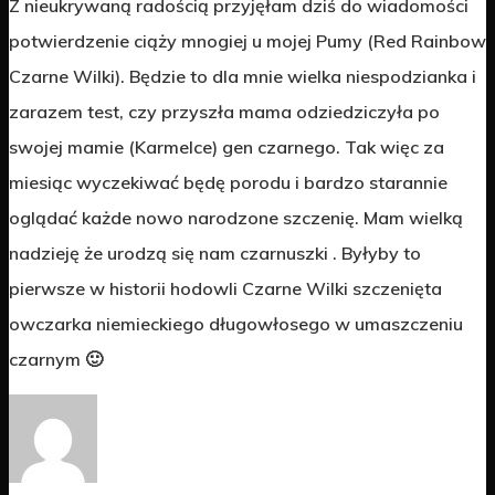
Z nieukrywaną radością przyjęłam dziś do wiadomości
potwierdzenie ciąży mnogiej u mojej Pumy (Red Rainbow
Czarne Wilki). Będzie to dla mnie wielka niespodzianka i
zarazem test, czy przyszła mama odziedziczyła po
swojej mamie (Karmelce) gen czarnego. Tak więc za
miesiąc wyczekiwać będę porodu i bardzo starannie
oglądać każde nowo narodzone szczenię. Mam wielką
nadzieję że urodzą się nam czarnuszki . Byłyby to
pierwsze w historii hodowli Czarne Wilki szczenięta
owczarka niemieckiego długowłosego w umaszczeniu
czarnym 🙂