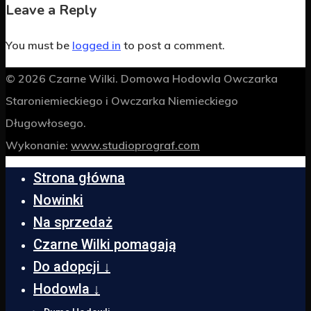
Leave a Reply
You must be
logged in
to post a comment.
© 2026 Czarne Wilki. Domowa Hodowla Owczarka
Staroniemieckiego i Owczarka Niemieckiego
Długowłosego.
Wykonanie:
www.studioprograf.com
Strona główna
Nowinki
Na sprzedaż
Czarne Wilki pomagają
Do adopcji ↓
Hodowla ↓