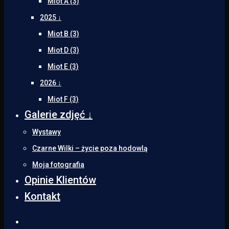
Miot A (3)
2025 ↓
Miot B (3)
Miot D (3)
Miot E (3)
2026 ↓
Miot F (3)
Galerie zdjęć ↓
Wystawy
Czarne Wilki – życie poza hodowlą
Moja fotografia
Opinie Klientów
Kontakt