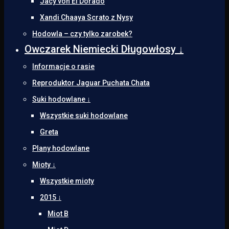
Jacy von El Dorado
Xandi Chaaya Scrato z Nysy
Hodowla – czy tylko zarobek?
Owczarek Niemiecki Długowłosy ↓
Informacje o rasie
Reproduktor Jaguar Puchata Chata
Suki hodowlane ↓
Wszystkie suki hodowlane
Greta
Plany hodowlane
Mioty ↓
Wszystkie mioty
2015 ↓
Miot B