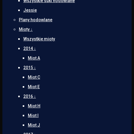
Wszystkie suki hodowlane
Jessie
Plany hodowlane
Mioty ↓
Wszystkie mioty
2014 ↓
Miot A
2015 ↓
Miot C
Miot E
2016 ↓
Miot H
Miot I
Miot J