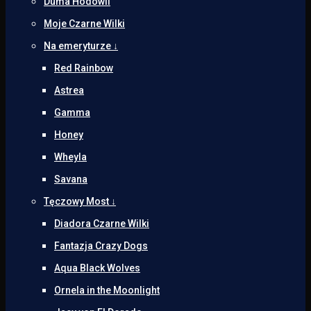
Duma Hodowli
Moje Czarne Wilki
Na emeryturze ↓
Red Rainbow
Astrea
Gamma
Honey
Wheyla
Savana
Tęczowy Most ↓
Diadora Czarne Wilki
Fantazja Crazy Dogs
Aqua Black Wolves
Ornela in the Moonlight