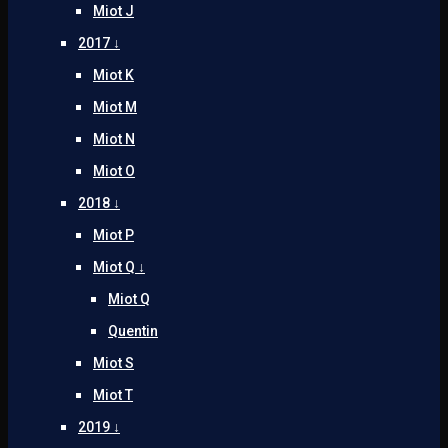
Miot J
2017 ↓
Miot K
Miot M
Miot N
Miot O
2018 ↓
Miot P
Miot Q ↓
Miot Q
Quentin
Miot S
Miot T
2019 ↓