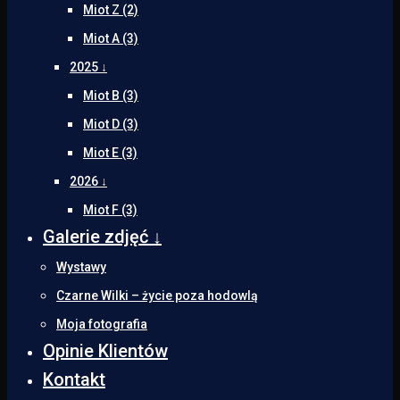
Miot Z (2)
Miot A (3)
2025 ↓
Miot B (3)
Miot D (3)
Miot E (3)
2026 ↓
Miot F (3)
Galerie zdjęć ↓
Wystawy
Czarne Wilki – życie poza hodowlą
Moja fotografia
Opinie Klientów
Kontakt