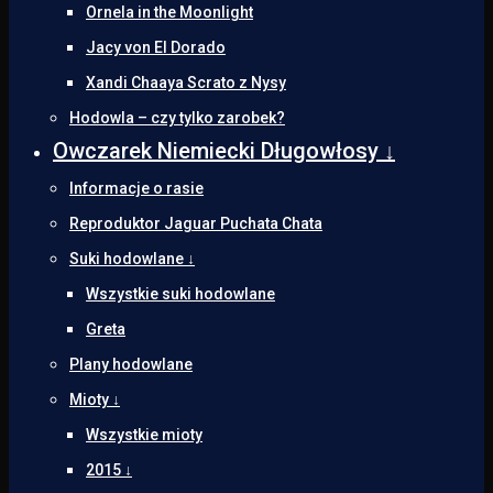
Ornela in the Moonlight
Jacy von El Dorado
Xandi Chaaya Scrato z Nysy
Hodowla – czy tylko zarobek?
Owczarek Niemiecki Długowłosy ↓
Informacje o rasie
Reproduktor Jaguar Puchata Chata
Suki hodowlane ↓
Wszystkie suki hodowlane
Greta
Plany hodowlane
Mioty ↓
Wszystkie mioty
2015 ↓