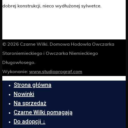
dobrej konstrukcji, nieco wydłużonej sylwetce.
© 2026 Czarne Wilki. Domowa Hodowla Owczarka
Staroniemieckiego i Owczarka Niemieckiego
Długowłosego.
Wykonanie:
www.studioprograf.com
Strona główna
Nowinki
Na sprzedaż
Czarne Wilki pomagają
Do adopcji ↓