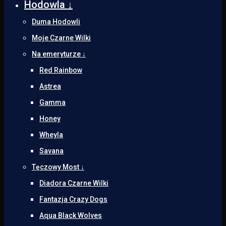
Hodowla ↓
Duma Hodowli
Moje Czarne Wilki
Na emeryturze ↓
Red Rainbow
Astrea
Gamma
Honey
Wheyla
Savana
Tęczowy Most ↓
Diadora Czarne Wilki
Fantazja Crazy Dogs
Aqua Black Wolves